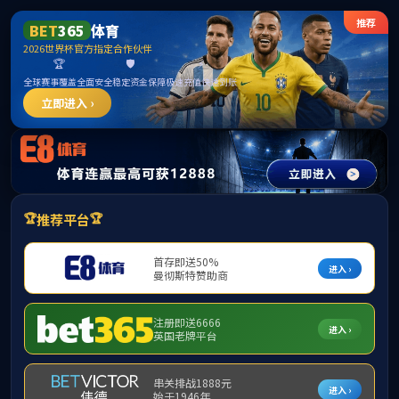
英国·威廉希尔(williamhill)唯一中文官方网站
English
News Center
新闻中心
媒体报道
公司新闻
行业动态
英国威廉希尔祝您冬至节日快乐，美满幸福！
发布时间：2021-12-21 作者： 浏览数：7437