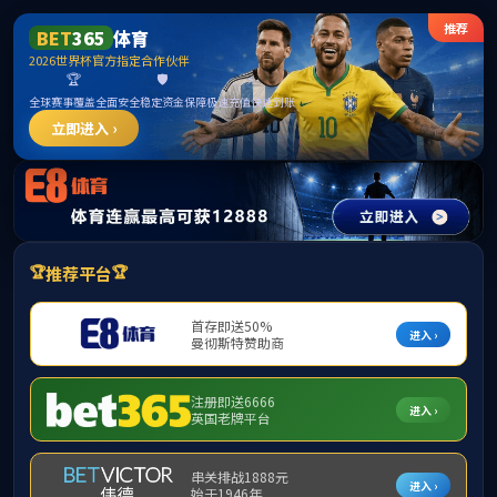
英国·威廉希尔(williamhill)唯一中文官方网站
English
News Center
新闻中心
媒体报道
公司新闻
行业动态
中标喜讯 | 英国威廉希尔喜中50Gwh锂电池产业
基地（新能源电池标准化厂房）一期设备采购及
安装项目
发布时间：2024-02-23 作者：英国威廉希尔 浏览